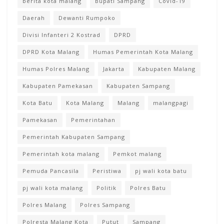
berita kota malang
Bupati Sampang
Covid-19
Daerah
Dewanti Rumpoko
Divisi Infanteri 2 Kostrad
DPRD
DPRD Kota Malang
Humas Pemerintah Kota Malang
Humas Polres Malang
Jakarta
Kabupaten Malang
Kabupaten Pamekasan
Kabupaten Sampang
Kota Batu
Kota Malang
Malang
malangpagi
Pamekasan
Pemerintahan
Pemerintah Kabupaten Sampang
Pemerintah kota malang
Pemkot malang
Pemuda Pancasila
Peristiwa
pj wali kota batu
pj wali kota malang
Politik
Polres Batu
Polres Malang
Polres Sampang
Polresta Malang Kota
Putut
Sampang