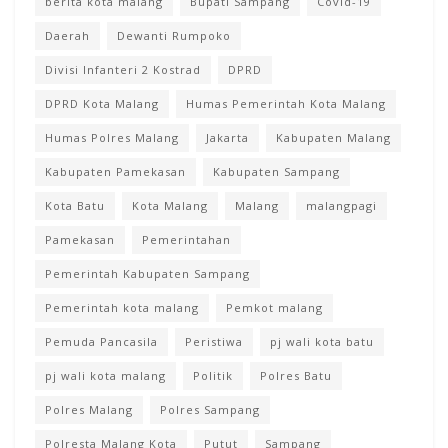
berita kota malang
Bupati Sampang
Covid-19
Daerah
Dewanti Rumpoko
Divisi Infanteri 2 Kostrad
DPRD
DPRD Kota Malang
Humas Pemerintah Kota Malang
Humas Polres Malang
Jakarta
Kabupaten Malang
Kabupaten Pamekasan
Kabupaten Sampang
Kota Batu
Kota Malang
Malang
malangpagi
Pamekasan
Pemerintahan
Pemerintah Kabupaten Sampang
Pemerintah kota malang
Pemkot malang
Pemuda Pancasila
Peristiwa
pj wali kota batu
pj wali kota malang
Politik
Polres Batu
Polres Malang
Polres Sampang
Polresta Malang Kota
Putut
Sampang