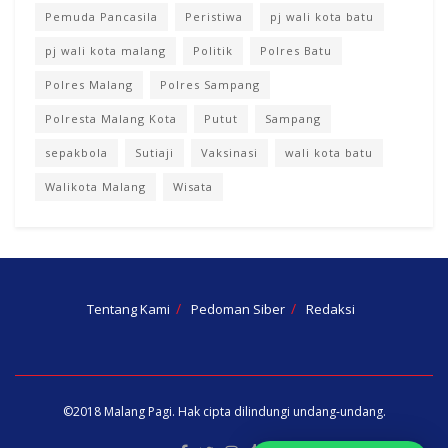
Pemuda Pancasila
Peristiwa
pj wali kota batu
pj wali kota malang
Politik
Polres Batu
Polres Malang
Polres Sampang
Polresta Malang Kota
Putut
Sampang
sepakbola
Sutiaji
Vaksinasi
wali kota batu
Walikota Malang
Wisata
Tentang Kami
Pedoman Siber
Redaksi
©2018
Malang Pagi
. Hak cipta dilindungi undang-undang.