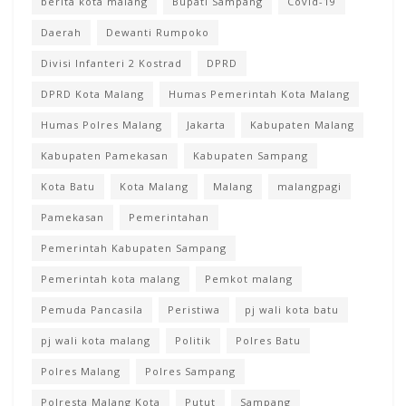
berita kota malang
Bupati Sampang
Covid-19
Daerah
Dewanti Rumpoko
Divisi Infanteri 2 Kostrad
DPRD
DPRD Kota Malang
Humas Pemerintah Kota Malang
Humas Polres Malang
Jakarta
Kabupaten Malang
Kabupaten Pamekasan
Kabupaten Sampang
Kota Batu
Kota Malang
Malang
malangpagi
Pamekasan
Pemerintahan
Pemerintah Kabupaten Sampang
Pemerintah kota malang
Pemkot malang
Pemuda Pancasila
Peristiwa
pj wali kota batu
pj wali kota malang
Politik
Polres Batu
Polres Malang
Polres Sampang
Polresta Malang Kota
Putut
Sampang