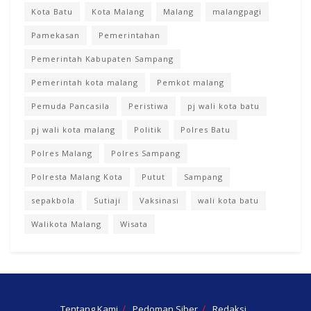
Kota Batu
Kota Malang
Malang
malangpagi
Pamekasan
Pemerintahan
Pemerintah Kabupaten Sampang
Pemerintah kota malang
Pemkot malang
Pemuda Pancasila
Peristiwa
pj wali kota batu
pj wali kota malang
Politik
Polres Batu
Polres Malang
Polres Sampang
Polresta Malang Kota
Putut
Sampang
sepakbola
Sutiaji
Vaksinasi
wali kota batu
Walikota Malang
Wisata
Tentang Kami
Pedoman Siber
Redaksi