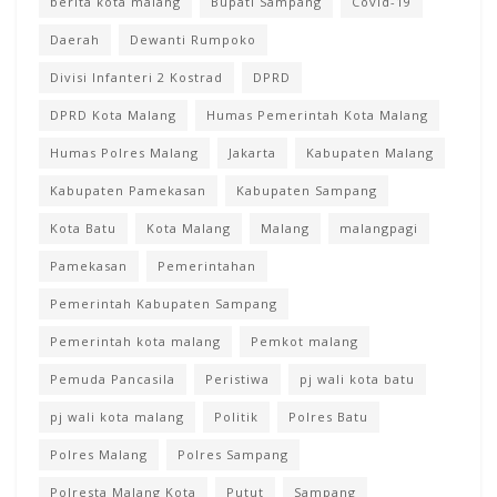
berita kota malang
Bupati Sampang
Covid-19
Daerah
Dewanti Rumpoko
Divisi Infanteri 2 Kostrad
DPRD
DPRD Kota Malang
Humas Pemerintah Kota Malang
Humas Polres Malang
Jakarta
Kabupaten Malang
Kabupaten Pamekasan
Kabupaten Sampang
Kota Batu
Kota Malang
Malang
malangpagi
Pamekasan
Pemerintahan
Pemerintah Kabupaten Sampang
Pemerintah kota malang
Pemkot malang
Pemuda Pancasila
Peristiwa
pj wali kota batu
pj wali kota malang
Politik
Polres Batu
Polres Malang
Polres Sampang
Polresta Malang Kota
Putut
Sampang