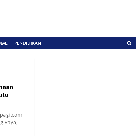
NAL
PENDIDIKAN
anaan
atu
gpagi.com
g Raya,