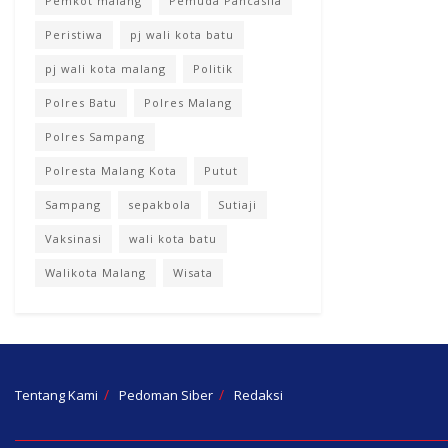
Pemkot malang
Pemuda Pancasila
Peristiwa
pj wali kota batu
pj wali kota malang
Politik
Polres Batu
Polres Malang
Polres Sampang
Polresta Malang Kota
Putut
Sampang
sepakbola
Sutiaji
Vaksinasi
wali kota batu
Walikota Malang
Wisata
Tentang Kami
Pedoman Siber
Redaksi