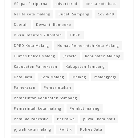
#Rapat Paripurna
advertorial
berita kota batu
berita kota malang
Bupati Sampang
Covid-19
Daerah
Dewanti Rumpoko
Divisi Infanteri 2 Kostrad
DPRD
DPRD Kota Malang
Humas Pemerintah Kota Malang
Humas Polres Malang
Jakarta
Kabupaten Malang
Kabupaten Pamekasan
Kabupaten Sampang
Kota Batu
Kota Malang
Malang
malangpagi
Pamekasan
Pemerintahan
Pemerintah Kabupaten Sampang
Pemerintah kota malang
Pemkot malang
Pemuda Pancasila
Peristiwa
pj wali kota batu
pj wali kota malang
Politik
Polres Batu