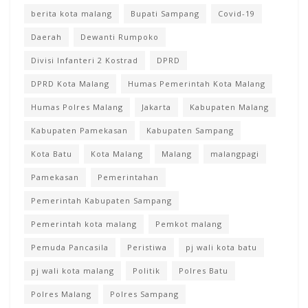
berita kota malang
Bupati Sampang
Covid-19
Daerah
Dewanti Rumpoko
Divisi Infanteri 2 Kostrad
DPRD
DPRD Kota Malang
Humas Pemerintah Kota Malang
Humas Polres Malang
Jakarta
Kabupaten Malang
Kabupaten Pamekasan
Kabupaten Sampang
Kota Batu
Kota Malang
Malang
malangpagi
Pamekasan
Pemerintahan
Pemerintah Kabupaten Sampang
Pemerintah kota malang
Pemkot malang
Pemuda Pancasila
Peristiwa
pj wali kota batu
pj wali kota malang
Politik
Polres Batu
Polres Malang
Polres Sampang