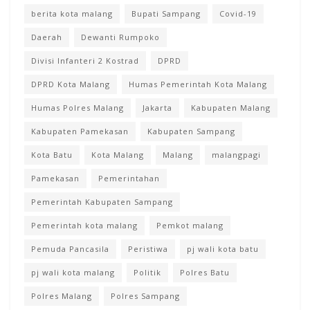
berita kota malang
Bupati Sampang
Covid-19
Daerah
Dewanti Rumpoko
Divisi Infanteri 2 Kostrad
DPRD
DPRD Kota Malang
Humas Pemerintah Kota Malang
Humas Polres Malang
Jakarta
Kabupaten Malang
Kabupaten Pamekasan
Kabupaten Sampang
Kota Batu
Kota Malang
Malang
malangpagi
Pamekasan
Pemerintahan
Pemerintah Kabupaten Sampang
Pemerintah kota malang
Pemkot malang
Pemuda Pancasila
Peristiwa
pj wali kota batu
pj wali kota malang
Politik
Polres Batu
Polres Malang
Polres Sampang