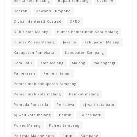
berita kota malang
Bupati Sampang
Covid-19
Daerah
Dewanti Rumpoko
Divisi Infanteri 2 Kostrad
DPRD
DPRD Kota Malang
Humas Pemerintah Kota Malang
Humas Polres Malang
Jakarta
Kabupaten Malang
Kabupaten Pamekasan
Kabupaten Sampang
Kota Batu
Kota Malang
Malang
malangpagi
Pamekasan
Pemerintahan
Pemerintah Kabupaten Sampang
Pemerintah kota malang
Pemkot malang
Pemuda Pancasila
Peristiwa
pj wali kota batu
pj wali kota malang
Politik
Polres Batu
Polres Malang
Polres Sampang
Polresta Malang Kota
Putut
Sampang