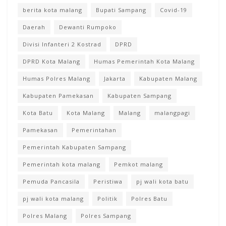
berita kota malang
Bupati Sampang
Covid-19
Daerah
Dewanti Rumpoko
Divisi Infanteri 2 Kostrad
DPRD
DPRD Kota Malang
Humas Pemerintah Kota Malang
Humas Polres Malang
Jakarta
Kabupaten Malang
Kabupaten Pamekasan
Kabupaten Sampang
Kota Batu
Kota Malang
Malang
malangpagi
Pamekasan
Pemerintahan
Pemerintah Kabupaten Sampang
Pemerintah kota malang
Pemkot malang
Pemuda Pancasila
Peristiwa
pj wali kota batu
pj wali kota malang
Politik
Polres Batu
Polres Malang
Polres Sampang