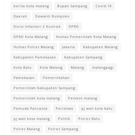
berita kota malang
Bupati Sampang
Covid-19
Daerah
Dewanti Rumpoko
Divisi Infanteri 2 Kostrad
DPRD
DPRD Kota Malang
Humas Pemerintah Kota Malang
Humas Polres Malang
Jakarta
Kabupaten Malang
Kabupaten Pamekasan
Kabupaten Sampang
Kota Batu
Kota Malang
Malang
malangpagi
Pamekasan
Pemerintahan
Pemerintah Kabupaten Sampang
Pemerintah kota malang
Pemkot malang
Pemuda Pancasila
Peristiwa
pj wali kota batu
pj wali kota malang
Politik
Polres Batu
Polres Malang
Polres Sampang