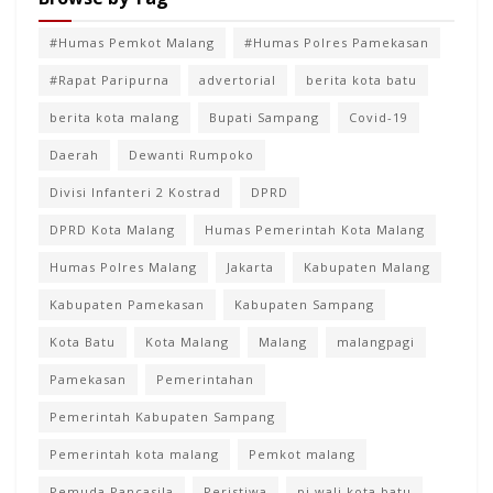
#Humas Pemkot Malang
#Humas Polres Pamekasan
#Rapat Paripurna
advertorial
berita kota batu
berita kota malang
Bupati Sampang
Covid-19
Daerah
Dewanti Rumpoko
Divisi Infanteri 2 Kostrad
DPRD
DPRD Kota Malang
Humas Pemerintah Kota Malang
Humas Polres Malang
Jakarta
Kabupaten Malang
Kabupaten Pamekasan
Kabupaten Sampang
Kota Batu
Kota Malang
Malang
malangpagi
Pamekasan
Pemerintahan
Pemerintah Kabupaten Sampang
Pemerintah kota malang
Pemkot malang
Pemuda Pancasila
Peristiwa
pj wali kota batu