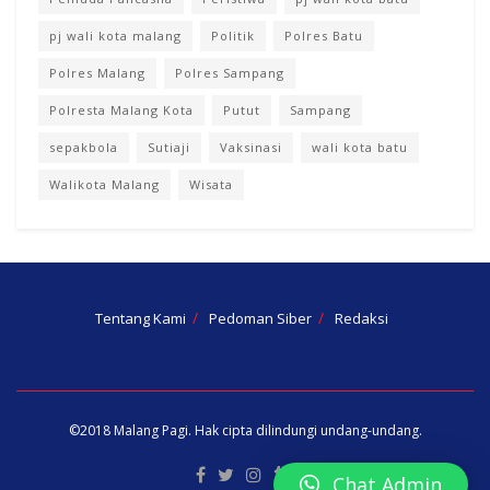
pj wali kota malang
Politik
Polres Batu
Polres Malang
Polres Sampang
Polresta Malang Kota
Putut
Sampang
sepakbola
Sutiaji
Vaksinasi
wali kota batu
Walikota Malang
Wisata
Tentang Kami
Pedoman Siber
Redaksi
©2018
Malang Pagi
. Hak cipta dilindungi undang-undang.
Chat Admin