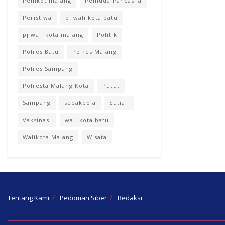
Pemkot malang
Pemuda Pancasila
Peristiwa
pj wali kota batu
pj wali kota malang
Politik
Polres Batu
Polres Malang
Polres Sampang
Polresta Malang Kota
Putut
Sampang
sepakbola
Sutiaji
Vaksinasi
wali kota batu
Walikota Malang
Wisata
Tentang Kami
Pedoman Siber
Redaksi