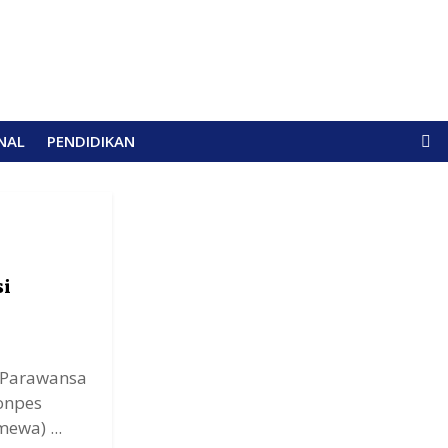
NAL
PENDIDIKAN
si
r Parawansa
Ponpes
ewa) ...