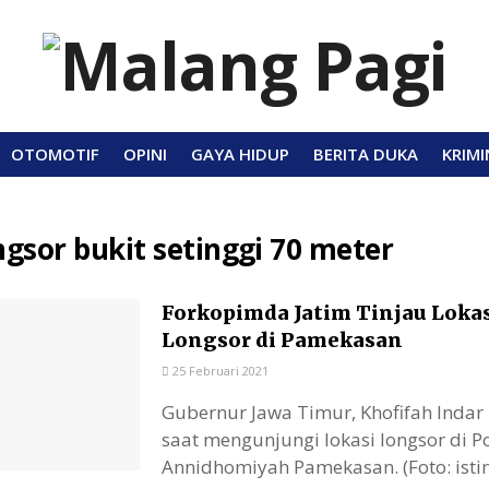
OTOMOTIF
OPINI
GAYA HIDUP
BERITA DUKA
KRIMI
ngsor bukit setinggi 70 meter
Forkopimda Jatim Tinjau Loka
Longsor di Pamekasan
25 Februari 2021
Gubernur Jawa Timur, Khofifah Inda
saat mengunjungi lokasi longsor di 
Annidhomiyah Pamekasan. (Foto: istim