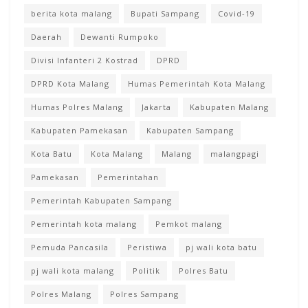
berita kota malang
Bupati Sampang
Covid-19
Daerah
Dewanti Rumpoko
Divisi Infanteri 2 Kostrad
DPRD
DPRD Kota Malang
Humas Pemerintah Kota Malang
Humas Polres Malang
Jakarta
Kabupaten Malang
Kabupaten Pamekasan
Kabupaten Sampang
Kota Batu
Kota Malang
Malang
malangpagi
Pamekasan
Pemerintahan
Pemerintah Kabupaten Sampang
Pemerintah kota malang
Pemkot malang
Pemuda Pancasila
Peristiwa
pj wali kota batu
pj wali kota malang
Politik
Polres Batu
Polres Malang
Polres Sampang