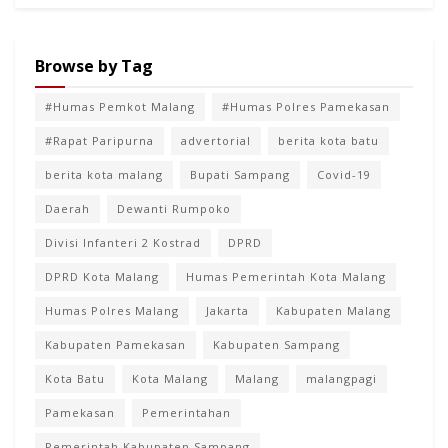
Browse by Tag
#Humas Pemkot Malang
#Humas Polres Pamekasan
#Rapat Paripurna
advertorial
berita kota batu
berita kota malang
Bupati Sampang
Covid-19
Daerah
Dewanti Rumpoko
Divisi Infanteri 2 Kostrad
DPRD
DPRD Kota Malang
Humas Pemerintah Kota Malang
Humas Polres Malang
Jakarta
Kabupaten Malang
Kabupaten Pamekasan
Kabupaten Sampang
Kota Batu
Kota Malang
Malang
malangpagi
Pamekasan
Pemerintahan
Pemerintah Kabupaten Sampang