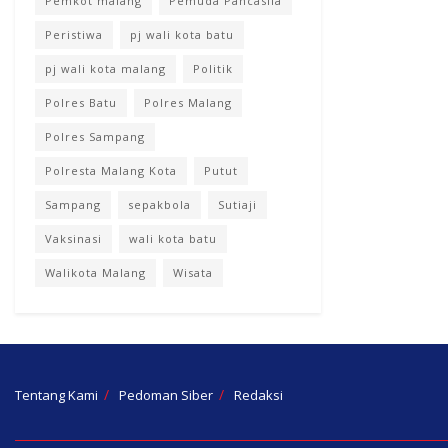
Pemkot malang
Pemuda Pancasila
Peristiwa
pj wali kota batu
pj wali kota malang
Politik
Polres Batu
Polres Malang
Polres Sampang
Polresta Malang Kota
Putut
Sampang
sepakbola
Sutiaji
Vaksinasi
wali kota batu
Walikota Malang
Wisata
Tentang Kami
Pedoman Siber
Redaksi