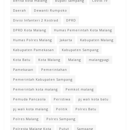
berita kota malang
Bupati Sampang
Covid-19
Daerah
Dewanti Rumpoko
Divisi Infanteri 2 Kostrad
DPRD
DPRD Kota Malang
Humas Pemerintah Kota Malang
Humas Polres Malang
Jakarta
Kabupaten Malang
Kabupaten Pamekasan
Kabupaten Sampang
Kota Batu
Kota Malang
Malang
malangpagi
Pamekasan
Pemerintahan
Pemerintah Kabupaten Sampang
Pemerintah kota malang
Pemkot malang
Pemuda Pancasila
Peristiwa
pj wali kota batu
pj wali kota malang
Politik
Polres Batu
Polres Malang
Polres Sampang
Polresta Malang Kota
Putut
Sampang