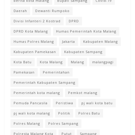
berita kota malang
Bupati Sampang
Covid-19
Daerah
Dewanti Rumpoko
Divisi Infanteri 2 Kostrad
DPRD
DPRD Kota Malang
Humas Pemerintah Kota Malang
Humas Polres Malang
Jakarta
Kabupaten Malang
Kabupaten Pamekasan
Kabupaten Sampang
Kota Batu
Kota Malang
Malang
malangpagi
Pamekasan
Pemerintahan
Pemerintah Kabupaten Sampang
Pemerintah kota malang
Pemkot malang
Pemuda Pancasila
Peristiwa
pj wali kota batu
pj wali kota malang
Politik
Polres Batu
Polres Malang
Polres Sampang
Polresta Malang Kota
Putut
Sampang