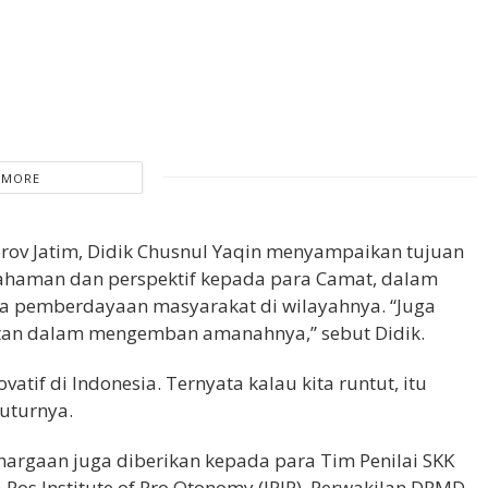
 MORE
rov Jatim, Didik Chusnul Yaqin menyampaikan tujuan
haman dan perspektif kepada para Camat, dalam
ta pemberdayaan masyarakat di wilayahnya. “Juga
atan dalam mengemban amanahnya,” sebut Didik.
vatif di Indonesia. Ternyata kalau kita runtut, itu
tuturnya.
hargaan juga diberikan kepada para Tim Penilai SKK
wa Pos Institute of Pro Otonomy (JPIP), Perwakilan DPMD