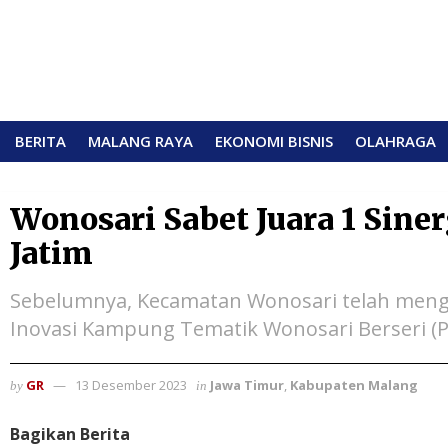
BERITA
MALANG RAYA
EKONOMI BISNIS
OLAHRAGA
Wonosari Sabet Juara 1 Sine
Jatim
Sebelumnya, Kecamatan Wonosari telah menguk
Inovasi Kampung Tematik Wonosari Berseri (Pu
GR
13 Desember 2023
Jawa Timur
,
Kabupaten Malang
by
in
Bagikan Berita