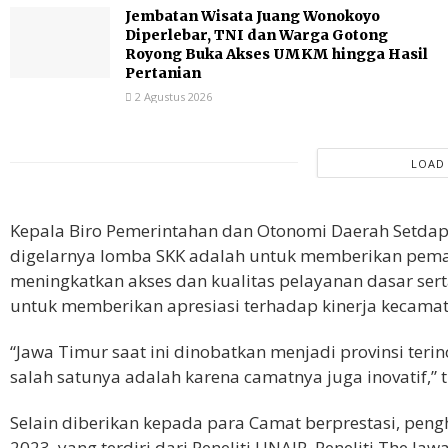
Jembatan Wisata Juang Wonokoyo
Diperlebar, TNI dan Warga Gotong
Royong Buka Akses UMKM hingga Hasil
Pertanian
2 Agustus 2026
LOAD
Kepala Biro Pemerintahan dan Otonomi Daerah Setdap
digelarnya lomba SKK adalah untuk memberikan pema
meningkatkan akses dan kualitas pelayanan dasar ser
untuk memberikan apresiasi terhadap kinerja kecam
“Jawa Timur saat ini dinobatkan menjadi provinsi terino
salah satunya adalah karena camatnya juga inovatif,” 
Selain diberikan kepada para Camat berprestasi, peng
2023, yang terdiri dari Peneliti UNAIR, Peneliti The Ja