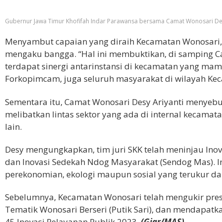
Gubernur Jawa Timur Khofifah Indar Parawansa bersama Camat Wonosari Desy 
Menyambut capaian yang diraih Kecamatan Wonosari
mengaku bangga. “Hal ini membuktikan, di samping Ca
terdapat sinergi antarinstansi di kecamatan yang mam
Forkopimcam, juga seluruh masyarakat di wilayah Kec
Sementara itu, Camat Wonosari Desy Ariyanti menyebu
melibatkan lintas sektor yang ada di internal kecam
lain.
Desy mengungkapkan, tim juri SKK telah meninjau Inov
dan Inovasi Sedekah Ndog Masyarakat (Sendog Mas). I
perekonomian, ekologi maupun sosial yang terukur 
Sebelumnya, Kecamatan Wonosari telah mengukir prest
Tematik Wonosari Berseri (Putik Sari), dan mendapat
45 Inovasi Pelayanan Publik 2023.
(Giar/MAS)