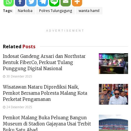
Tags:
Narkoba
Polres Tulungagung
wanita hamil
ADVERTISEMENT
Related
Posts
Indosat Gandeng Arsari dan Northstar
Bentuk FiberCo, Perkuat Tulang
Punggung Digital Nasional
30 Desember 2025
Wisatawan Nataru Diprediksi Naik,
Pemkot Bersama Polresta Malang Kota
Perketat Pengamanan
24 Desember 2025
Pemkot Malang Buka Peluang Bangun
Museum di Stadion Gajayana Usai Terbit
Buku Satu Abad