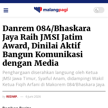
Danrem 084/Bhaskara
Jaya Raih JMSI Jatim
Award, Dinilai Aktif
Bangun Komunikasi
dengan Media
Penghargaan diserahkan langsung oleh Ketua
JMSI Jawa Timur, Syaiful Anam, didampingi Wakil
Ketua Fiqih Arfani di Makorem 084/Bhaskara Jaya.
REDMP.
6 Juni 2026
by