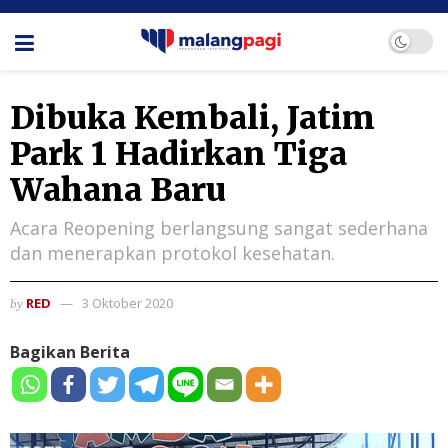
Dibuka Kembali, Jatim
Park 1 Hadirkan Tiga
Wahana Baru
Acara Reopening berlangsung sangat sederhana
dan menerapkan protokol kesehatan.
RED
3 Oktober 2020
by
Bagikan Berita