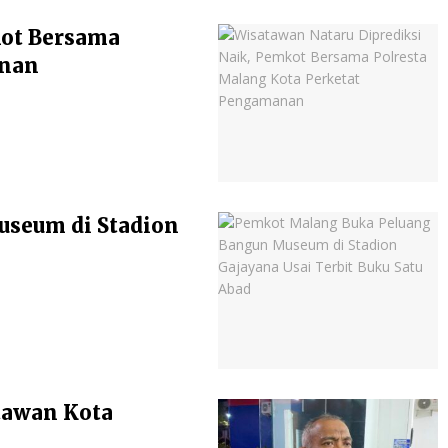
kot Bersama
anan
seum di Stadion
atawan Kota