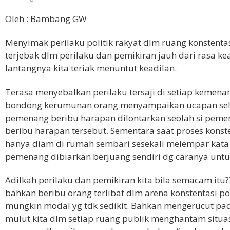
Oleh : Bambang GW
Menyimak perilaku politik rakyat dlm ruang konstentasi
terjebak dlm perilaku dan pemikiran jauh dari rasa k
lantangnya kita teriak menuntut keadilan.
Terasa menyebalkan perilaku tersaji di setiap kemenan
bondong kerumunan orang menyampaikan ucapan selam
pemenang beribu harapan dilontarkan seolah si pem
beribu harapan tersebut. Sementara saat proses konst
hanya diam di rumah sembari sesekali melempar kata
pemenang dibiarkan berjuang sendiri dg caranya unt
Adilkah perilaku dan pemikiran kita bila semacam itu??
bahkan beribu orang terlibat dlm arena konstentasi p
mungkin modal yg tdk sedikit. Bahkan mengerucut pad
mulut kita dlm setiap ruang publik menghantam situa