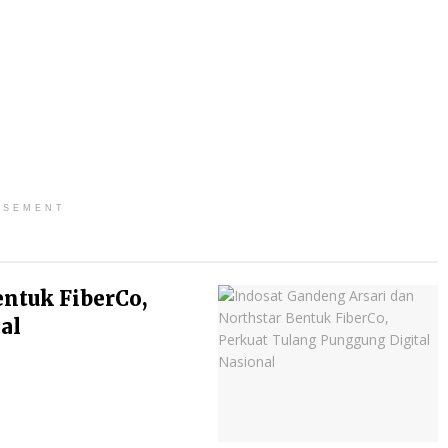
ISEMENT
entuk FiberCo,
al