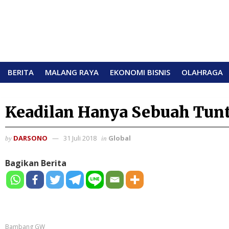
BERITA
MALANG RAYA
EKONOMI BISNIS
OLAHRAGA
Keadilan Hanya Sebuah Tun
DARSONO
31 Juli 2018
Global
by
in
Bagikan Berita
Bambang GW