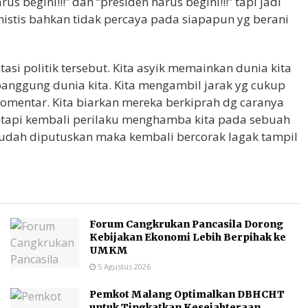
egini!!!” dan “presiden harus begini!!!” tapi jadi
istis bahkan tidak percaya pada siapapun yg berani
si politik tersebut. Kita asyik memainkan dunia kita
nggung dunia kita. Kita mengambil jarak yg cukup
komentar. Kita biarkan mereka berkiprah dg caranya
Tetapi kembali perilaku menghamba kita pada sebuah
udah diputuskan maka kembali bercorak lagak tampil
Forum Cangkrukan Pancasila Dorong
Kebijakan Ekonomi Lebih Berpihak ke
UMKM
5 Agustus 2026
Pemkot Malang Optimalkan DBHCHT
untuk Tingkatkan Kesejahteraan