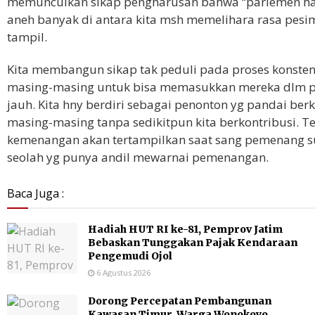
memunculkan sikap pengharusan bahwa “parlemen harus b
aneh banyak di antara kita msh memelihara rasa pesim
tampil.
Kita membangun sikap tak peduli pada proses konstenta
masing-masing untuk bisa memasukkan mereka dlm pa
jauh. Kita hny berdiri sebagai penonton yg pandai ber
masing-masing tanpa sedikitpun kita berkontribusi. 
kemenangan akan tertampilkan saat sang pemenang s
seolah yg punya andil mewarnai pemenangan.
Baca Juga :
Hadiah HUT RI ke-81, Pemprov Jatim
Bebaskan Tunggakan Pajak Kendaraan
Pengemudi Ojol
6 Agustus 2026
Dorong Percepatan Pembangunan
Kawasan Timur, Warga Wonokoyo