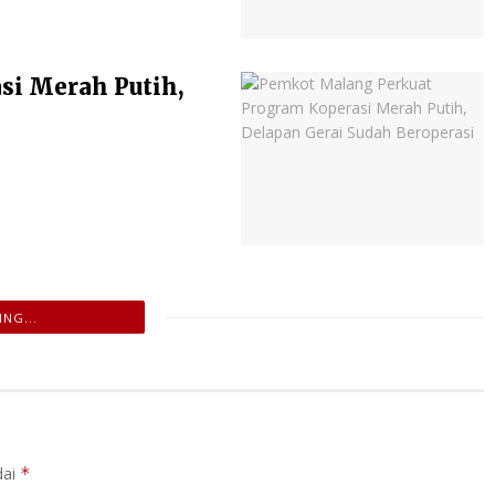
si Merah Putih,
NG...
dai
*