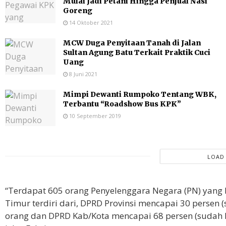
Mulai Jadi Petani Hingga Penjual Nasi
Goreng
14 Oktober 2021
MCW Duga Penyitaan Tanah di Jalan
Sultan Agung Batu Terkait Praktik Cuci
Uang
8 Juni 2021
Mimpi Dewanti Rumpoko Tentang WBK,
Terbantu “Roadshow Bus KPK”
10 September 2019
LOAD
“Terdapat 605 orang Penyelenggara Negara (PN) yan
Timur terdiri dari, DPRD Provinsi mencapai 30 persen 
orang dan DPRD Kab/Kota mencapai 68 persen (sudah la