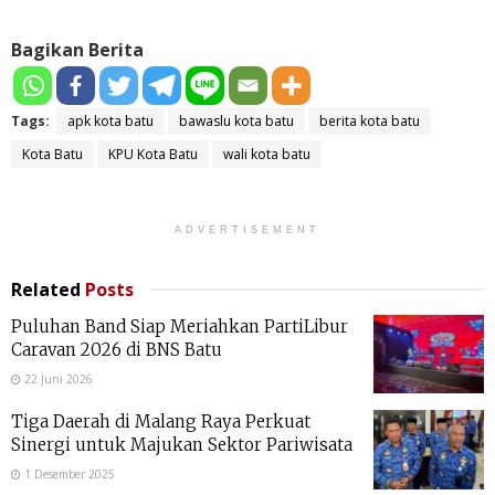
Bagikan Berita
Tags:
apk kota batu
bawaslu kota batu
berita kota batu
Kota Batu
KPU Kota Batu
wali kota batu
ADVERTISEMENT
Related
Posts
Puluhan Band Siap Meriahkan PartiLibur
Caravan 2026 di BNS Batu
22 Juni 2026
Tiga Daerah di Malang Raya Perkuat
Sinergi untuk Majukan Sektor Pariwisata
1 Desember 2025