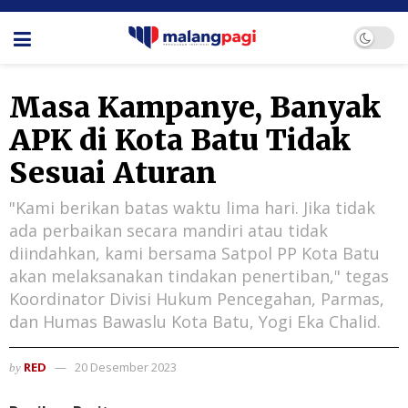
Masa Kampanye, Banyak
APK di Kota Batu Tidak
Sesuai Aturan
"Kami berikan batas waktu lima hari. Jika tidak
ada perbaikan secara mandiri atau tidak
diindahkan, kami bersama Satpol PP Kota Batu
akan melaksanakan tindakan penertiban," tegas
Koordinator Divisi Hukum Pencegahan, Parmas,
dan Humas Bawaslu Kota Batu, Yogi Eka Chalid.
RED
20 Desember 2023
by