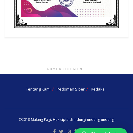
ADVERTISEMENT
Tentang Kami
Pedoman Siber
Redaksi
©2018
Malang Pagi
. Hak cipta dilindungi undang-undang.