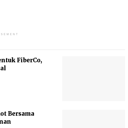
ISEMENT
entuk FiberCo,
al
kot Bersama
anan