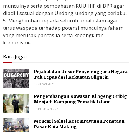
munculnya serta pembahasan RUU HIP di DPR agar
diadili sesuai dengan Undang-undang yang berlaku.
5. Menghimbau kepada seluruh umat islam agar
terus waspada terhadap potensi munculnya faham
yang merusak pancasila serta kebangkitan
komunisme.
Baca Juga :
Pejabat dan Unsur Penyelenggara Negara
Tak Lepas dari Kekuatan Oligarki
20 Mei 2021
Pengembangan Kawasan Ki Ageng Gribig
Menjadi Kampung Tematik Islami
14 Januari 2021
Mencari Solusi Kesemrawutan Penataan
Pasar Kota Malang