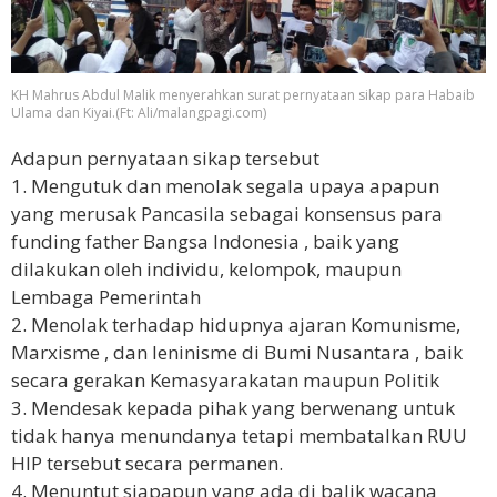
KH Mahrus Abdul Malik menyerahkan surat pernyataan sikap para Habaib
Ulama dan Kiyai.(Ft: Ali/malangpagi.com)
Adapun pernyataan sikap tersebut
1. Mengutuk dan menolak segala upaya apapun
yang merusak Pancasila sebagai konsensus para
funding father Bangsa Indonesia , baik yang
dilakukan oleh individu, kelompok, maupun
Lembaga Pemerintah
2. Menolak terhadap hidupnya ajaran Komunisme,
Marxisme , dan leninisme di Bumi Nusantara , baik
secara gerakan Kemasyarakatan maupun Politik
3. Mendesak kepada pihak yang berwenang untuk
tidak hanya menundanya tetapi membatalkan RUU
HIP tersebut secara permanen.
4. Menuntut siapapun yang ada di balik wacana