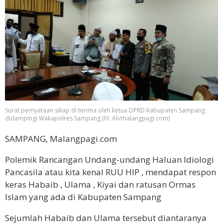
Surat pernyataan sikap di terima oleh ketua DPRD Kabupaten Sampang
didampingi Wakapolres Sampang.(Ft: Ali/malangpagi.com)
SAMPANG, Malangpagi.com
Polemik Rancangan Undang-undang Haluan Idiologi
Pancasila atau kita kenal RUU HIP , mendapat respon
keras Habaib , Ulama , Kiyai dan ratusan Ormas
Islam yang ada di Kabupaten Sampang
Sejumlah Habaib dan Ulama tersebut diantaranya