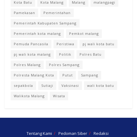
Kota Batu
Kota Malang
Malang
malangpagi
Pamekasan
Pemerintahan
Pemerintah Kabupaten Sampang
Pemerintah kota malang
Pemkot malang
Pemuda Pancasila
Peristiwa
pj wali kota batu
pj wali kota malang
Politik
Polres Batu
Polres Malang
Polres Sampang
Polresta Malang Kota
Putut
Sampang
sepakbola
Sutiaji
Vaksinasi
wali kota batu
Walikota Malang
Wisata
Tentang Kami
Pedoman Siber
Redaksi