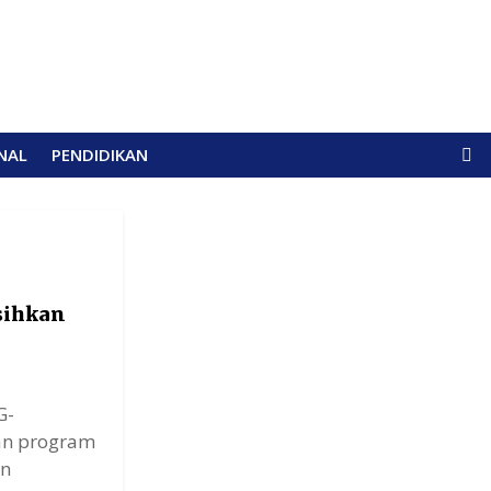
NAL
PENDIDIKAN
sihkan
G-
an program
un