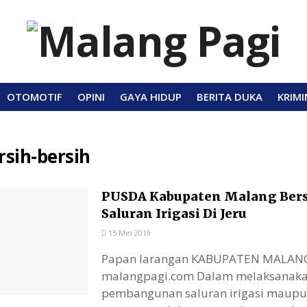
OTOMOTIF
OPINI
GAYA HIDUP
BERITA DUKA
KRIMI
rsih-bersih
PUSDA Kabupaten Malang Ber
Saluran Irigasi Di Jeru
15 Mei 2019
Papan larangan KABUPATEN MALAN
malangpagi.com Dalam melaksanak
pembangunan saluran irigasi maup