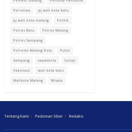
Pemkot malang
Pemuda Pancasila
Peristiwa
pj wali kota batu
pj wali kota malang
Politik
Polres Batu
Polres Malang
Polres Sampang
Polresta Malang Kota
Putut
Sampang
sepakbola
Sutiaji
Vaksinasi
wali kota batu
Walikota Malang
Wisata
Tentang Kami
Pedoman Siber
Redaksi