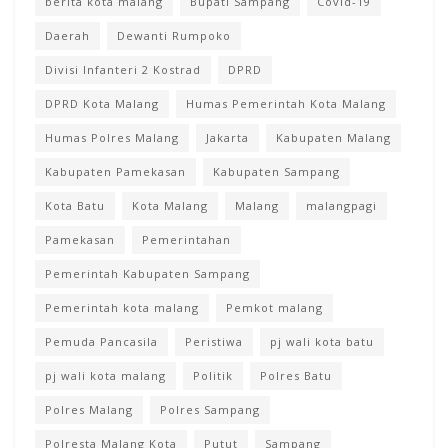
berita kota malang
Bupati Sampang
Covid-19
Daerah
Dewanti Rumpoko
Divisi Infanteri 2 Kostrad
DPRD
DPRD Kota Malang
Humas Pemerintah Kota Malang
Humas Polres Malang
Jakarta
Kabupaten Malang
Kabupaten Pamekasan
Kabupaten Sampang
Kota Batu
Kota Malang
Malang
malangpagi
Pamekasan
Pemerintahan
Pemerintah Kabupaten Sampang
Pemerintah kota malang
Pemkot malang
Pemuda Pancasila
Peristiwa
pj wali kota batu
pj wali kota malang
Politik
Polres Batu
Polres Malang
Polres Sampang
Polresta Malang Kota
Putut
Sampang