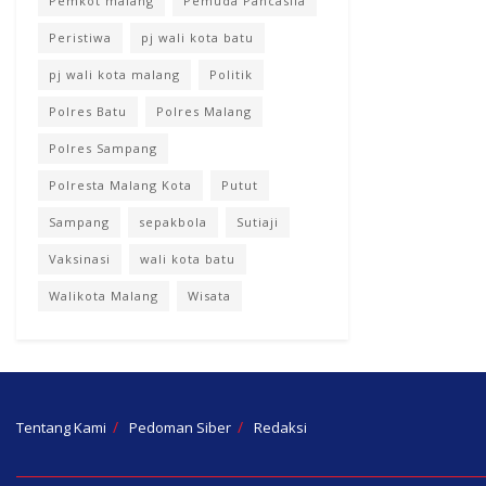
Pemkot malang
Pemuda Pancasila
Peristiwa
pj wali kota batu
pj wali kota malang
Politik
Polres Batu
Polres Malang
Polres Sampang
Polresta Malang Kota
Putut
Sampang
sepakbola
Sutiaji
Vaksinasi
wali kota batu
Walikota Malang
Wisata
Tentang Kami
Pedoman Siber
Redaksi