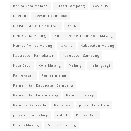
berita kota malang
Bupati Sampang
Covid-19
Daerah
Dewanti Rumpoko
Divisi Infanteri 2 Kostrad
DPRD
DPRD Kota Malang
Humas Pemerintah Kota Malang
Humas Polres Malang
Jakarta
Kabupaten Malang
Kabupaten Pamekasan
Kabupaten Sampang
Kota Batu
Kota Malang
Malang
malangpagi
Pamekasan
Pemerintahan
Pemerintah Kabupaten Sampang
Pemerintah kota malang
Pemkot malang
Pemuda Pancasila
Peristiwa
pj wali kota batu
pj wali kota malang
Politik
Polres Batu
Polres Malang
Polres Sampang