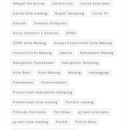
#Rapat Paripurna
advertorial
berita kota batu
berita kota malang
Bupati Sampang
Covid-19
Daerah
Dewanti Rumpoko
Divisi Infanteri 2 Kostrad
DPRD
DPRD Kota Malang
Humas Pemerintah Kota Malang
Humas Polres Malang
Jakarta
Kabupaten Malang
Kabupaten Pamekasan
Kabupaten Sampang
Kota Batu
Kota Malang
Malang
malangpagi
Pamekasan
Pemerintahan
Pemerintah Kabupaten Sampang
Pemerintah kota malang
Pemkot malang
Pemuda Pancasila
Peristiwa
pj wali kota batu
pj wali kota malang
Politik
Polres Batu