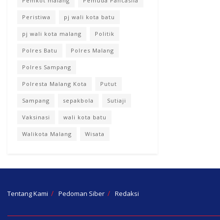
Pemkot malang
Pemuda Pancasila
Peristiwa
pj wali kota batu
pj wali kota malang
Politik
Polres Batu
Polres Malang
Polres Sampang
Polresta Malang Kota
Putut
Sampang
sepakbola
Sutiaji
Vaksinasi
wali kota batu
Walikota Malang
Wisata
Tentang Kami
Pedoman Siber
Redaksi