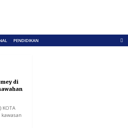
NAL
PENDIDIKAN
omey di
rsawahan
P) KOTA
h kawasan