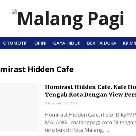
OTOMOTIF
OPINI
GAYA HIDUP
BERITA DUKA
KRIMI
mirast Hidden Cafe
Homirast Hidden Cafe. Kafe H
Tengah Kota Dengan View Pe
6 September 2021
Homirast Hidden Cafe. (Foto: Diky/M
MALANG - malangpagi.com Di tenga
tersibuk di Kota Malang, ...