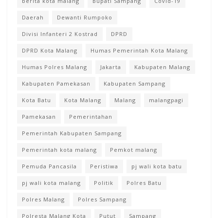
berita kota malang
Bupati Sampang
Covid-19
Daerah
Dewanti Rumpoko
Divisi Infanteri 2 Kostrad
DPRD
DPRD Kota Malang
Humas Pemerintah Kota Malang
Humas Polres Malang
Jakarta
Kabupaten Malang
Kabupaten Pamekasan
Kabupaten Sampang
Kota Batu
Kota Malang
Malang
malangpagi
Pamekasan
Pemerintahan
Pemerintah Kabupaten Sampang
Pemerintah kota malang
Pemkot malang
Pemuda Pancasila
Peristiwa
pj wali kota batu
pj wali kota malang
Politik
Polres Batu
Polres Malang
Polres Sampang
Polresta Malang Kota
Putut
Sampang