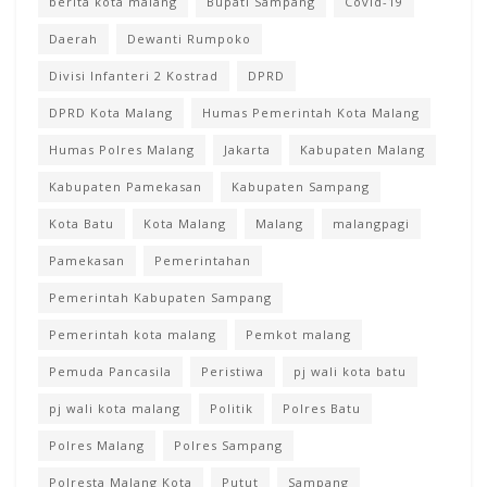
berita kota malang
Bupati Sampang
Covid-19
Daerah
Dewanti Rumpoko
Divisi Infanteri 2 Kostrad
DPRD
DPRD Kota Malang
Humas Pemerintah Kota Malang
Humas Polres Malang
Jakarta
Kabupaten Malang
Kabupaten Pamekasan
Kabupaten Sampang
Kota Batu
Kota Malang
Malang
malangpagi
Pamekasan
Pemerintahan
Pemerintah Kabupaten Sampang
Pemerintah kota malang
Pemkot malang
Pemuda Pancasila
Peristiwa
pj wali kota batu
pj wali kota malang
Politik
Polres Batu
Polres Malang
Polres Sampang
Polresta Malang Kota
Putut
Sampang