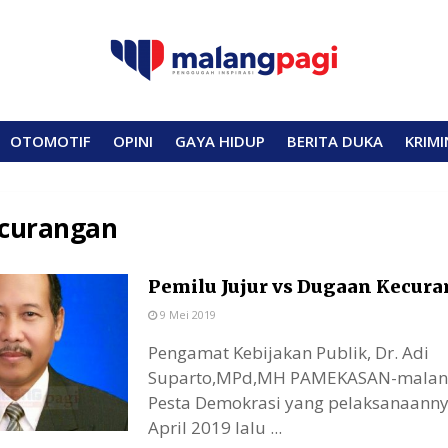
OTOMOTIF
OPINI
GAYA HIDUP
BERITA DUKA
KRIMI
curangan
Pemilu Jujur vs Dugaan Kecur
9 Mei 2019
Pengamat Kebijakan Publik, Dr. Adi
Suparto,MPd,MH PAMEKASAN-malan
Pesta Demokrasi yang pelaksanaann
April 2019 lalu ...