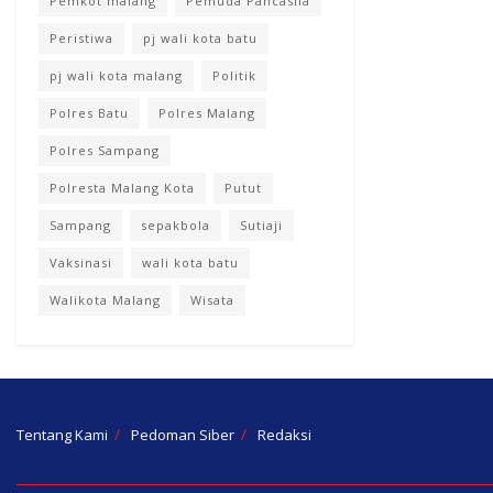
Pemkot malang
Pemuda Pancasila
Peristiwa
pj wali kota batu
pj wali kota malang
Politik
Polres Batu
Polres Malang
Polres Sampang
Polresta Malang Kota
Putut
Sampang
sepakbola
Sutiaji
Vaksinasi
wali kota batu
Walikota Malang
Wisata
Tentang Kami
Pedoman Siber
Redaksi