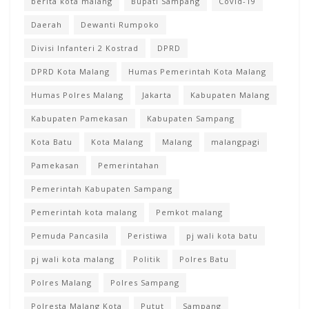
berita kota malang
Bupati Sampang
Covid-19
Daerah
Dewanti Rumpoko
Divisi Infanteri 2 Kostrad
DPRD
DPRD Kota Malang
Humas Pemerintah Kota Malang
Humas Polres Malang
Jakarta
Kabupaten Malang
Kabupaten Pamekasan
Kabupaten Sampang
Kota Batu
Kota Malang
Malang
malangpagi
Pamekasan
Pemerintahan
Pemerintah Kabupaten Sampang
Pemerintah kota malang
Pemkot malang
Pemuda Pancasila
Peristiwa
pj wali kota batu
pj wali kota malang
Politik
Polres Batu
Polres Malang
Polres Sampang
Polresta Malang Kota
Putut
Sampang