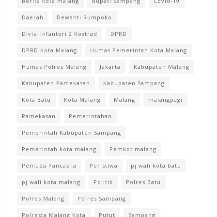
berita kota malang
Bupati Sampang
Covid-19
Daerah
Dewanti Rumpoko
Divisi Infanteri 2 Kostrad
DPRD
DPRD Kota Malang
Humas Pemerintah Kota Malang
Humas Polres Malang
Jakarta
Kabupaten Malang
Kabupaten Pamekasan
Kabupaten Sampang
Kota Batu
Kota Malang
Malang
malangpagi
Pamekasan
Pemerintahan
Pemerintah Kabupaten Sampang
Pemerintah kota malang
Pemkot malang
Pemuda Pancasila
Peristiwa
pj wali kota batu
pj wali kota malang
Politik
Polres Batu
Polres Malang
Polres Sampang
Polresta Malang Kota
Putut
Sampang