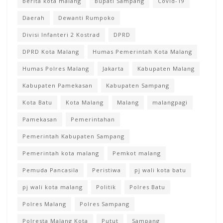
berita kota malang
Bupati Sampang
Covid-19
Daerah
Dewanti Rumpoko
Divisi Infanteri 2 Kostrad
DPRD
DPRD Kota Malang
Humas Pemerintah Kota Malang
Humas Polres Malang
Jakarta
Kabupaten Malang
Kabupaten Pamekasan
Kabupaten Sampang
Kota Batu
Kota Malang
Malang
malangpagi
Pamekasan
Pemerintahan
Pemerintah Kabupaten Sampang
Pemerintah kota malang
Pemkot malang
Pemuda Pancasila
Peristiwa
pj wali kota batu
pj wali kota malang
Politik
Polres Batu
Polres Malang
Polres Sampang
Polresta Malang Kota
Putut
Sampang