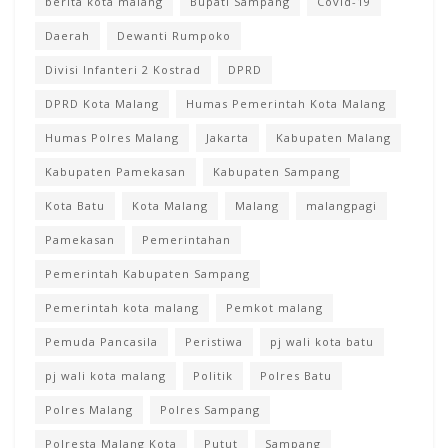
berita kota malang
Bupati Sampang
Covid-19
Daerah
Dewanti Rumpoko
Divisi Infanteri 2 Kostrad
DPRD
DPRD Kota Malang
Humas Pemerintah Kota Malang
Humas Polres Malang
Jakarta
Kabupaten Malang
Kabupaten Pamekasan
Kabupaten Sampang
Kota Batu
Kota Malang
Malang
malangpagi
Pamekasan
Pemerintahan
Pemerintah Kabupaten Sampang
Pemerintah kota malang
Pemkot malang
Pemuda Pancasila
Peristiwa
pj wali kota batu
pj wali kota malang
Politik
Polres Batu
Polres Malang
Polres Sampang
Polresta Malang Kota
Putut
Sampang