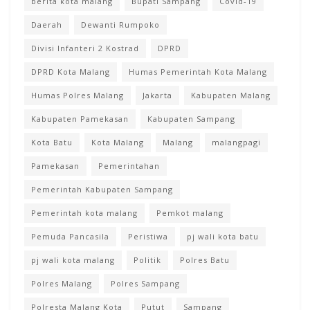
berita kota malang
Bupati Sampang
Covid-19
Daerah
Dewanti Rumpoko
Divisi Infanteri 2 Kostrad
DPRD
DPRD Kota Malang
Humas Pemerintah Kota Malang
Humas Polres Malang
Jakarta
Kabupaten Malang
Kabupaten Pamekasan
Kabupaten Sampang
Kota Batu
Kota Malang
Malang
malangpagi
Pamekasan
Pemerintahan
Pemerintah Kabupaten Sampang
Pemerintah kota malang
Pemkot malang
Pemuda Pancasila
Peristiwa
pj wali kota batu
pj wali kota malang
Politik
Polres Batu
Polres Malang
Polres Sampang
Polresta Malang Kota
Putut
Sampang