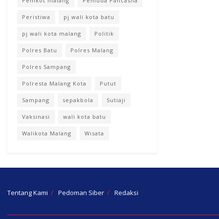
Pemkot malang
Pemuda Pancasila
Peristiwa
pj wali kota batu
pj wali kota malang
Politik
Polres Batu
Polres Malang
Polres Sampang
Polresta Malang Kota
Putut
Sampang
sepakbola
Sutiaji
Vaksinasi
wali kota batu
Walikota Malang
Wisata
Tentang Kami
Pedoman Siber
Redaksi