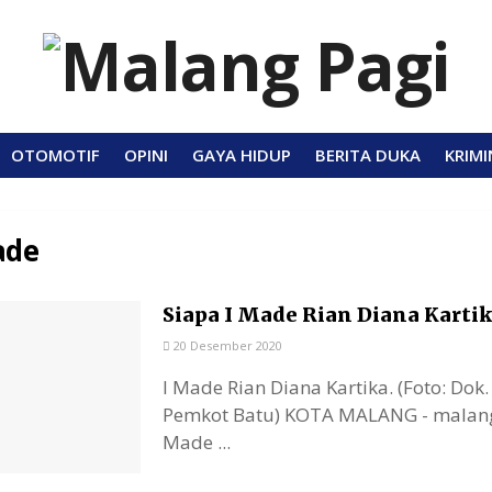
OTOMOTIF
OPINI
GAYA HIDUP
BERITA DUKA
KRIMI
ade
Siapa I Made Rian Diana Kartik
20 Desember 2020
I Made Rian Diana Kartika. (Foto: Do
Pemkot Batu) KOTA MALANG - malang
Made ...