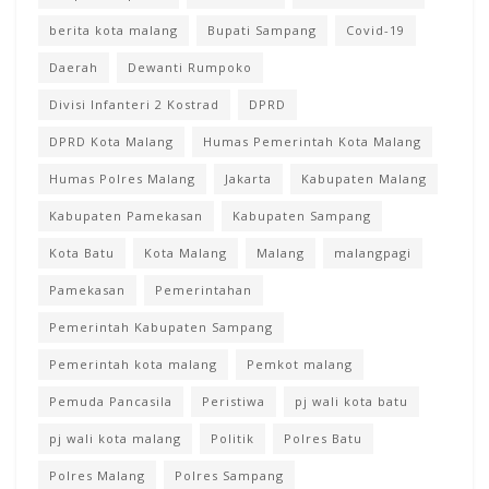
berita kota malang
Bupati Sampang
Covid-19
Daerah
Dewanti Rumpoko
Divisi Infanteri 2 Kostrad
DPRD
DPRD Kota Malang
Humas Pemerintah Kota Malang
Humas Polres Malang
Jakarta
Kabupaten Malang
Kabupaten Pamekasan
Kabupaten Sampang
Kota Batu
Kota Malang
Malang
malangpagi
Pamekasan
Pemerintahan
Pemerintah Kabupaten Sampang
Pemerintah kota malang
Pemkot malang
Pemuda Pancasila
Peristiwa
pj wali kota batu
pj wali kota malang
Politik
Polres Batu
Polres Malang
Polres Sampang