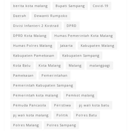
berita kota malang
Bupati Sampang
Covid-19
Daerah
Dewanti Rumpoko
Divisi Infanteri 2 Kostrad
DPRD
DPRD Kota Malang
Humas Pemerintah Kota Malang
Humas Polres Malang
Jakarta
Kabupaten Malang
Kabupaten Pamekasan
Kabupaten Sampang
Kota Batu
Kota Malang
Malang
malangpagi
Pamekasan
Pemerintahan
Pemerintah Kabupaten Sampang
Pemerintah kota malang
Pemkot malang
Pemuda Pancasila
Peristiwa
pj wali kota batu
pj wali kota malang
Politik
Polres Batu
Polres Malang
Polres Sampang