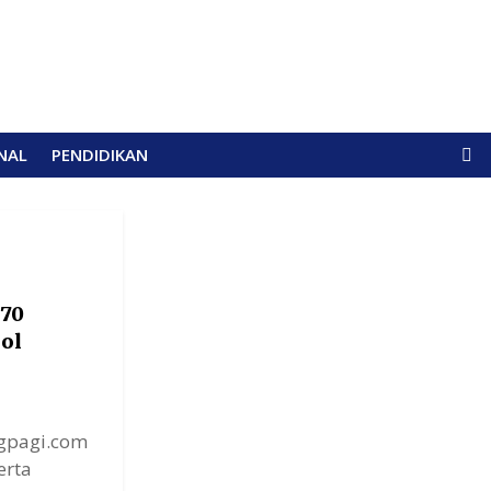
NAL
PENDIDIKAN
 70
ol
ngpagi.com
erta