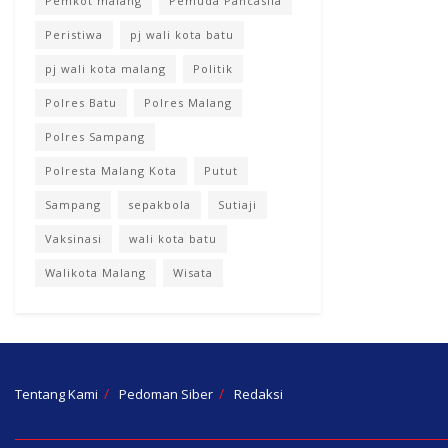
Pemkot malang
Pemuda Pancasila
Peristiwa
pj wali kota batu
pj wali kota malang
Politik
Polres Batu
Polres Malang
Polres Sampang
Polresta Malang Kota
Putut
Sampang
sepakbola
Sutiaji
Vaksinasi
wali kota batu
Walikota Malang
Wisata
Tentang Kami
Pedoman Siber
Redaksi