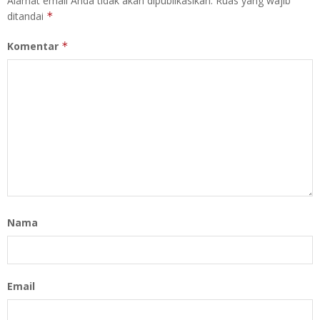
Alamat email Anda tidak akan dipublikasikan.
Ruas yang wajib
ditandai
*
Komentar
*
Nama
Email