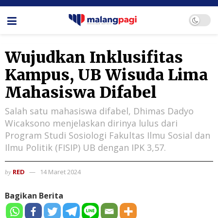
Wujudkan Inklusifitas
Kampus, UB Wisuda Lima
Mahasiswa Difabel
Salah satu mahasiswa difabel, Dhimas Dadyo
Wicaksono menjelaskan dirinya lulus dari
Program Studi Sosiologi Fakultas Ilmu Sosial dan
Ilmu Politik (FISIP) UB dengan IPK 3,57.
RED
14 Maret 2024
by
Bagikan Berita