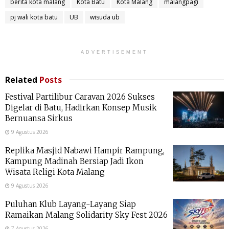
berita kota malang
Kota Batu
Kota Malang
malangpagi
pj wali kota batu
UB
wisuda ub
ADVERTISEMENT
Related
Posts
Festival Partilibur Caravan 2026 Sukses
Digelar di Batu, Hadirkan Konsep Musik
Bernuansa Sirkus
9 Agustus 2026
Replika Masjid Nabawi Hampir Rampung,
Kampung Madinah Bersiap Jadi Ikon
Wisata Religi Kota Malang
9 Agustus 2026
Puluhan Klub Layang-Layang Siap
Ramaikan Malang Solidarity Sky Fest 2026
7 Agustus 2026